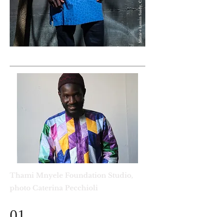
Thami
Mnyele Foundation Studio,
photo Caterina Pecchioli
01